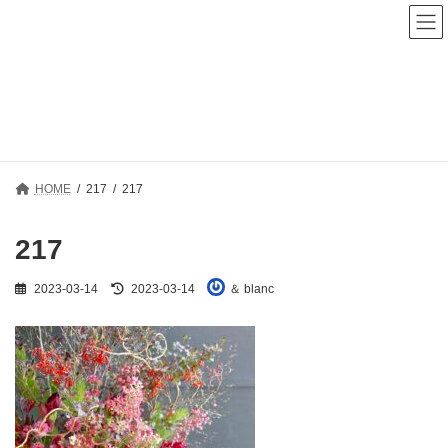
コ
ナ
ン
ビ
テ
ゲ
ン
ー
ツ
シ
へ
ョ
メディア
ス
ン
キ
に
ッ
移
プ
動
HOME
217
217
217
最
2023-03-14
2023-03-14
＆ blanc
終
更
新
日
時
: