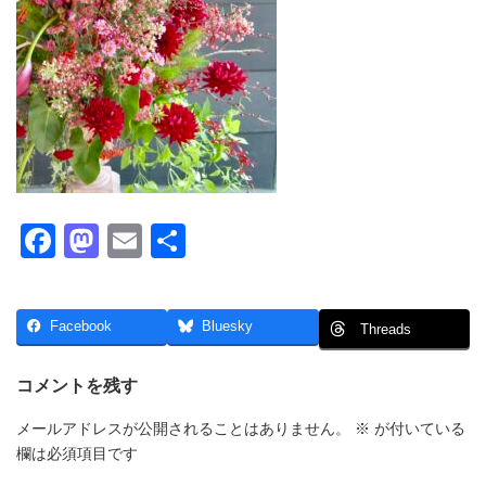
F
M
E
共
a
a
m
有
c
st
ail
Facebook
Bluesky
Threads
e
o
b
d
コメントを残す
o
o
メールアドレスが公開されることはありません。
※
が付いている
o
n
欄は必須項目です
k