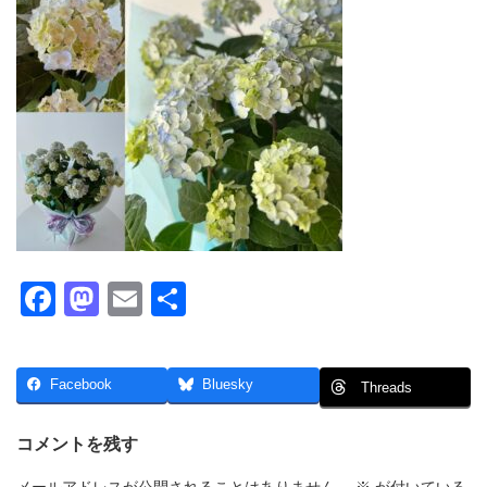
F
M
E
共
a
a
m
有
c
st
ail
Facebook
Bluesky
Threads
e
o
b
d
コメントを残す
o
o
メールアドレスが公開されることはありません。
※
が付いている