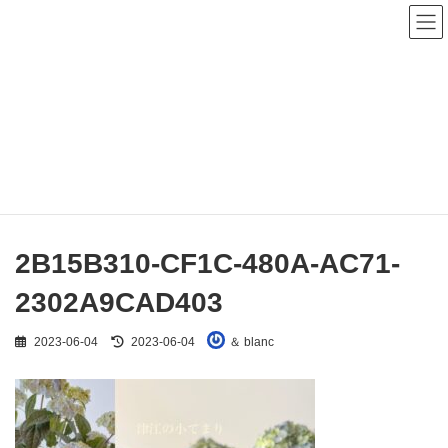
コ
ナ
ン
ビ
テ
ゲ
ン
ー
ツ
シ
へ
ョ
メディア
ス
ン
キ
に
ッ
移
プ
動
HOME
2B15B310-CF1C-480A-AC71-2302A9CAD403
2B15B310-CF1C-480A-AC71-2302A9CAD403
2B15B310-CF1C-480A-AC71-
2302A9CAD403
最
2023-06-04
2023-06-04
＆ blanc
終
更
新
日
時
: