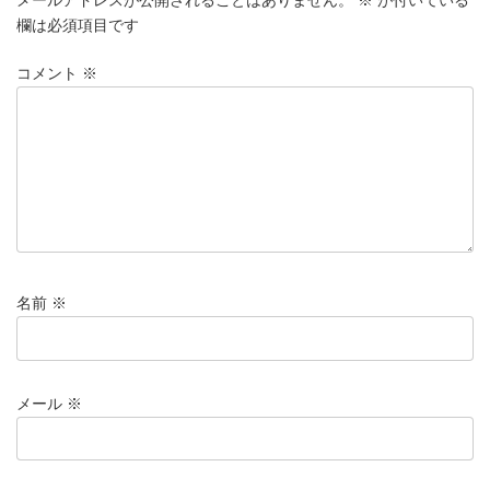
o
n
欄は必須項目です
k
コメント
※
名前
※
メール
※