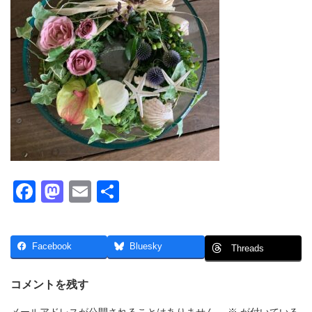
F
M
E
共
a
a
m
有
c
st
ail
Facebook
Bluesky
Threads
e
o
b
d
コメントを残す
o
o
メールアドレスが公開されることはありません。
※
が付いている