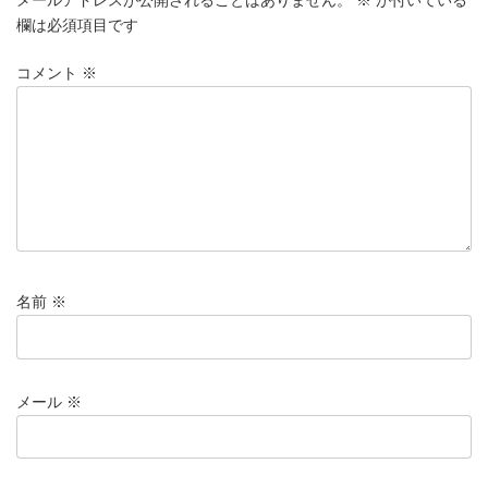
o
n
欄は必須項目です
k
コメント
※
名前
※
メール
※