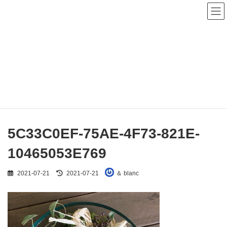
コ
ナ
ン
ビ
テ
ゲ
ン
ー
ツ
シ
へ
ョ
メディア
ス
ン
キ
に
ッ
移
プ
動
HOME
5C33C0EF-75AE-4F73-821E-10465053E769
5C33C0EF-75AE-4F73-821E-10465053E769
5C33C0EF-75AE-4F73-821E-
10465053E769
最
2021-07-21
2021-07-21
＆ blanc
終
更
新
日
時
: