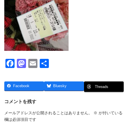
F
M
E
共
a
a
m
有
c
st
ail
Facebook
Bluesky
Threads
e
o
b
d
コメントを残す
o
o
メールアドレスが公開されることはありません。
※
が付いている
o
n
欄は必須項目です
k