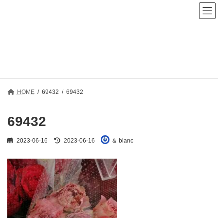
コ
ナ
ン
ビ
テ
ゲ
ン
ー
ツ
シ
へ
ョ
メディア
ス
ン
キ
に
ッ
移
プ
動
HOME
69432
69432
69432
最
2023-06-16
2023-06-16
＆ blanc
終
更
新
日
時
: