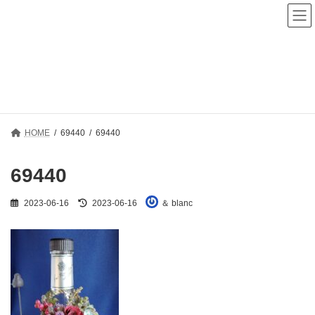
コ
ナ
ン
ビ
テ
ゲ
ン
ー
ツ
シ
へ
ョ
メディア
ス
ン
キ
に
ッ
移
プ
動
HOME
69440
69440
69440
最
2023-06-16
2023-06-16
＆ blanc
終
更
新
日
時
: