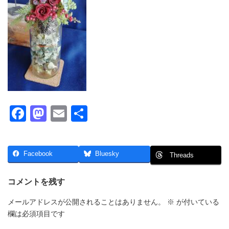
F
M
E
共
a
a
m
有
c
st
ail
Facebook
Bluesky
Threads
e
o
b
d
コメントを残す
o
o
メールアドレスが公開されることはありません。
※
が付いている
o
n
欄は必須項目です
k