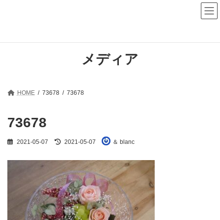
コ
ナ
ン
ビ
テ
ゲ
ン
ー
ツ
シ
へ
ョ
メディア
ス
ン
キ
に
ッ
移
プ
動
HOME
73678
73678
73678
最
2021-05-07
2021-05-07
＆ blanc
終
更
新
日
時
: