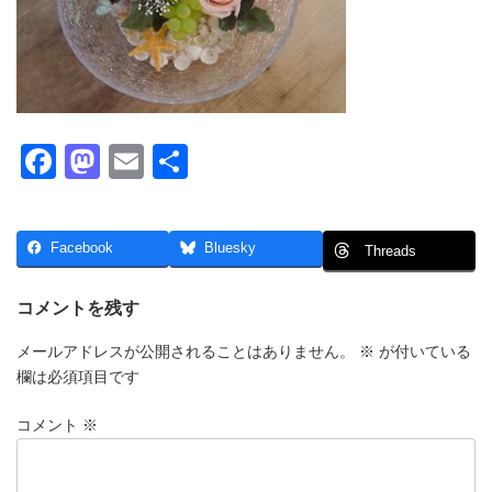
F
M
E
共
a
a
m
有
c
st
ail
Facebook
Bluesky
Threads
e
o
b
d
コメントを残す
o
o
メールアドレスが公開されることはありません。
※
が付いている
o
n
欄は必須項目です
k
コメント
※