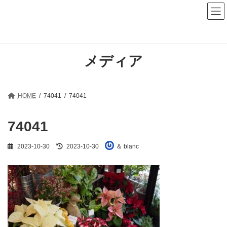
コ
ナ
ン
ビ
テ
ゲ
ン
ー
ツ
シ
へ
ョ
メディア
ス
ン
キ
に
ッ
移
プ
動
HOME
74041
74041
74041
最
2023-10-30
2023-10-30
＆ blanc
終
更
新
日
時
: