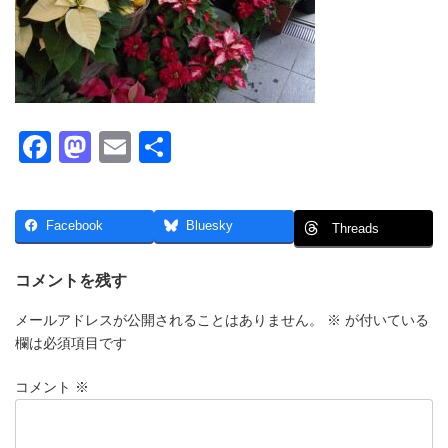
F
M
E
共
a
a
m
有
c
st
ail
Facebook
Bluesky
Threads
e
o
b
d
コメントを残す
o
o
メールアドレスが公開されることはありません。
※
が付いている
o
n
欄は必須項目です
k
コメント
※