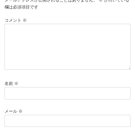
o
n
欄は必須項目です
k
コメント
※
名前
※
メール
※