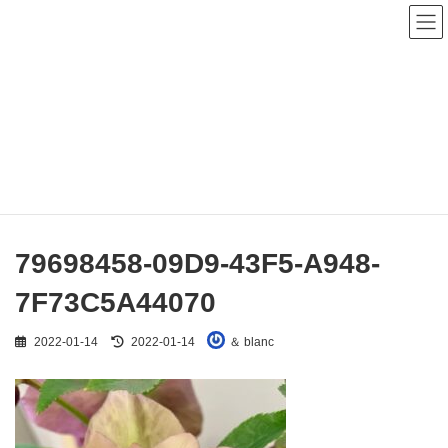
コ
ナ
ン
ビ
テ
ゲ
ン
ー
ツ
シ
へ
ョ
メディア
ス
ン
キ
に
ッ
移
プ
動
HOME
79698458-09D9-43F5-A948-7F73C5A44070
79698458-09D9-43F5-A948-7F73C5A44070
79698458-09D9-43F5-A948-
7F73C5A44070
最
2022-01-14
2022-01-14
＆ blanc
終
更
新
日
時
: