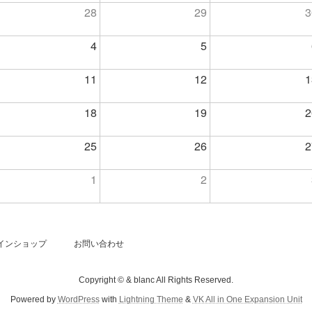
28
29
3
4
5
11
12
1
18
19
2
25
26
2
1
2
インショップ
お問い合わせ
Copyright © & blanc All Rights Reserved.
Powered by
WordPress
with
Lightning Theme
&
VK All in One Expansion Unit