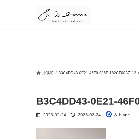
コ
ナ
ン
ビ
テ
ゲ
ン
ー
ツ
シ
へ
ョ
ス
ン
キ
に
ッ
移
プ
動
HOME
B3C4DD43-0E21-46F0-986E-182CF00A7112
B3C4DD43-0E21-46F0
最
2023-02-24
2023-02-24
＆ blanc
終
更
新
日