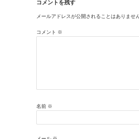
コメントを残す
o
o
o
n
メールアドレスが公開されることはありませ
k
コメント
※
名前
※
メール
※