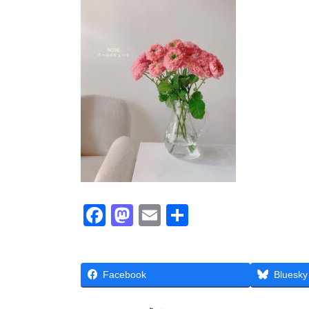
時
:
F
M
E
共
a
a
m
有
c
st
ail
Facebook
e
o
Bluesky
b
d