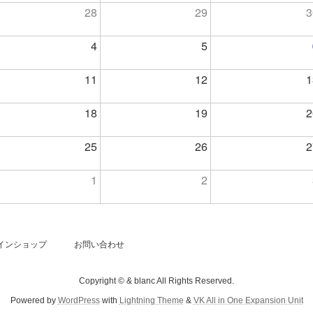
28
29
3
4
5
11
12
1
18
19
2
25
26
2
1
2
インショップ
お問い合わせ
Copyright © & blanc All Rights Reserved.
Powered by
WordPress
with
Lightning Theme
&
VK All in One Expansion Unit