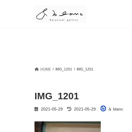
コ
ナ
ン
ビ
テ
ゲ
ン
ー
ツ
シ
へ
ョ
ス
ン
キ
に
ッ
移
プ
動
HOME
IMG_1201
IMG_1201
IMG_1201
最
2021-05-29
2021-05-29
＆ blanc
終
更
新
日