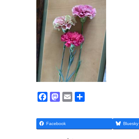
時
:
F
M
E
共
a
a
m
有
c
st
ail
Facebook
e
o
Bluesky
b
d