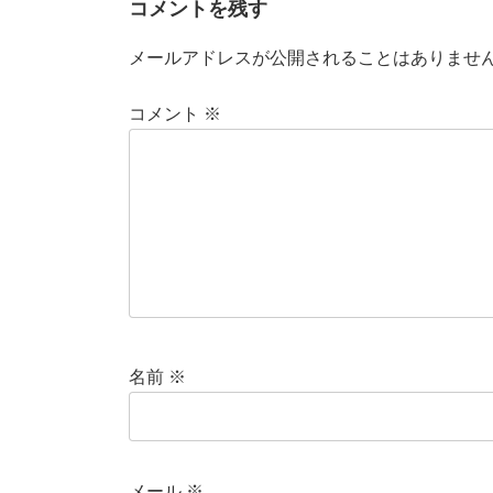
コメントを残す
o
o
o
n
メールアドレスが公開されることはありませ
k
コメント
※
名前
※
メール
※