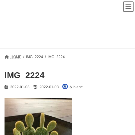
コ
ナ
ン
ビ
テ
ゲ
ン
ー
ツ
シ
へ
ョ
メディア
ス
ン
キ
に
ッ
移
プ
動
HOME
IMG_2224
IMG_2224
IMG_2224
最
2022-01-03
2022-01-03
＆ blanc
終
更
新
日
時
: