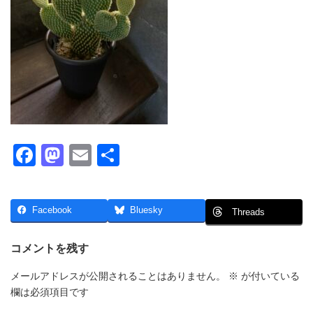
F
M
E
共
a
a
m
有
c
st
ail
Facebook
Bluesky
Threads
e
o
b
d
コメントを残す
o
o
メールアドレスが公開されることはありません。
※
が付いている
o
n
欄は必須項目です
k