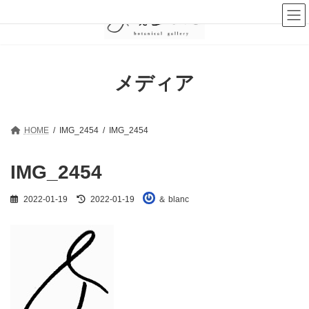
コ
ナ
ン
ビ
テ
ゲ
ン
ー
ツ
シ
へ
ョ
メディア
ス
ン
キ
に
ッ
移
プ
動
HOME
IMG_2454
IMG_2454
IMG_2454
最
2022-01-19
2022-01-19
＆ blanc
終
更
新
日
時
: