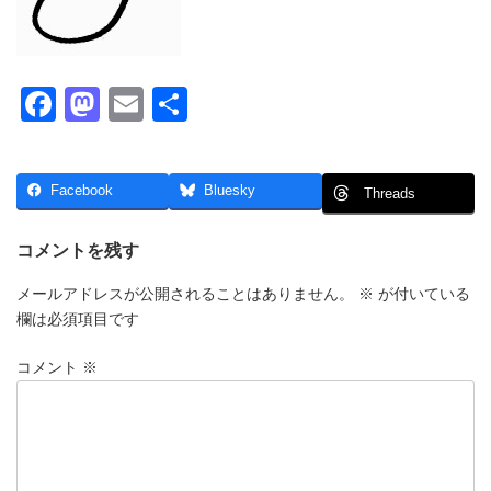
F
M
E
共
a
a
m
有
c
st
ail
Facebook
Bluesky
Threads
e
o
b
d
コメントを残す
o
o
メールアドレスが公開されることはありません。
※
が付いている
o
n
欄は必須項目です
k
コメント
※