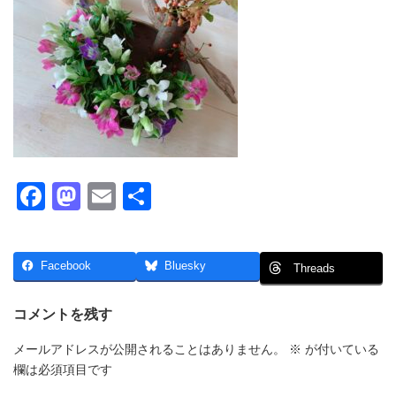
F
M
E
共
a
a
m
有
c
st
ail
Facebook
Bluesky
Threads
e
o
b
d
コメントを残す
o
o
メールアドレスが公開されることはありません。
※
が付いている
o
n
欄は必須項目です
k