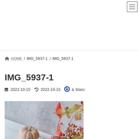
コ
ナ
ン
ビ
テ
ゲ
ン
ー
ツ
シ
へ
ョ
メディア
ス
ン
キ
に
ッ
移
プ
動
HOME
IMG_5937-1
IMG_5937-1
IMG_5937-1
最
2022-10-15
2022-10-15
＆ blanc
終
更
新
日
時
: