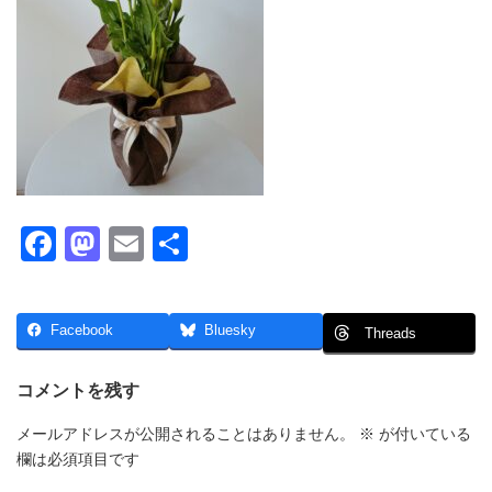
F
M
E
共
a
a
m
有
c
st
ail
Facebook
Bluesky
Threads
e
o
b
d
コメントを残す
o
o
メールアドレスが公開されることはありません。
※
が付いている
o
n
欄は必須項目です
k