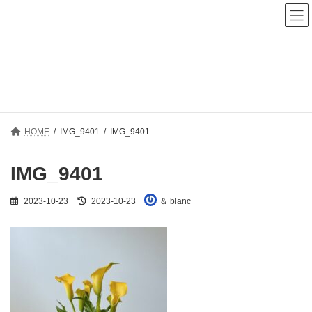
コ
ナ
ン
ビ
テ
ゲ
ン
ー
ツ
シ
へ
ョ
メディア
ス
ン
キ
に
ッ
移
プ
動
HOME
IMG_9401
IMG_9401
IMG_9401
最
2023-10-23
2023-10-23
＆ blanc
終
更
新
日
時
: