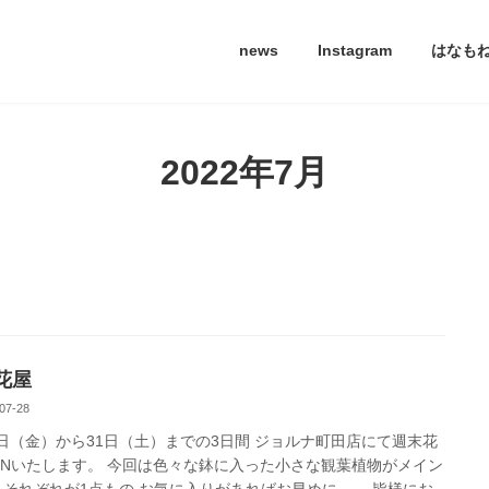
news
Instagram
はなも
2022年7月
花屋
07-28
9日（金）から31日（土）までの3日間 ジョルナ町田店にて週末花
ENいたします。 今回は色々な鉢に入った小さな観葉植物がメイン
 それぞれが1点もの お気に入りがあればお早めに。。 皆様にお