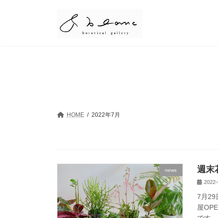
コ
ナ
ン
ビ
テ
ゲ
ン
ー
ツ
シ
へ
ョ
ス
ン
キ
に
ッ
移
プ
動
HOME
2022年7月
週末
news
2022-
7月2
屋OP
です。